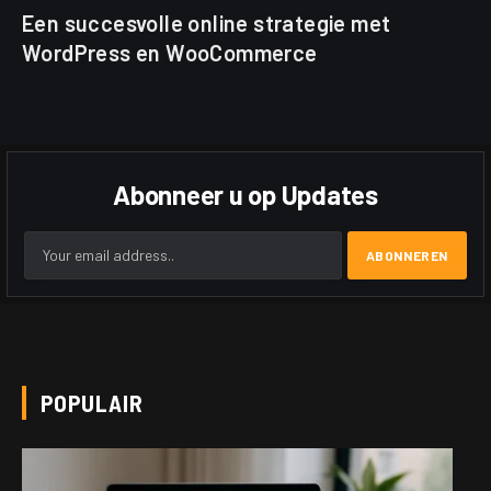
Een succesvolle online strategie met
WordPress en WooCommerce
Abonneer u op Updates
POPULAIR