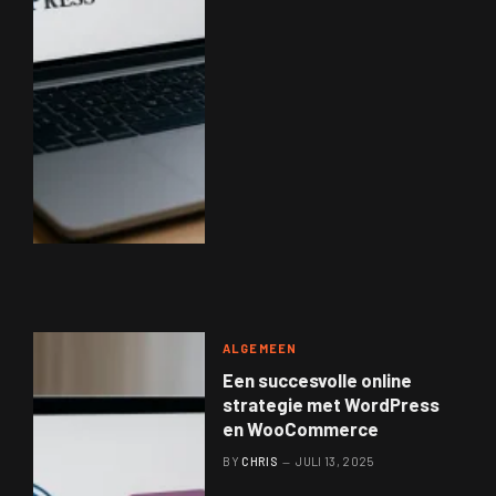
ALGEMEEN
De veelzijdige wereld van
casinos: van
aantrekkingskracht tot
verantwoorde trends
CHRIS
JULI 13, 2025
ALGEMEEN
Een succesvolle online
strategie met WordPress
en WooCommerce
BY
CHRIS
JULI 13, 2025