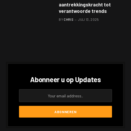
aantrekkingskracht tot
verantwoorde trends
BY
CHRIS
JULI 13, 2025
Abonneer u op Updates