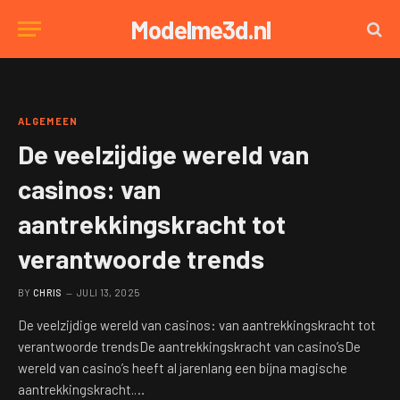
Modelme3d.nl
ALGEMEEN
De veelzijdige wereld van
casinos: van
aantrekkingskracht tot
verantwoorde trends
BY
CHRIS
JULI 13, 2025
De veelzijdige wereld van casinos: van aantrekkingskracht tot
verantwoorde trendsDe aantrekkingskracht van casino’sDe
wereld van casino’s heeft al jarenlang een bijna magische
aantrekkingskracht.…