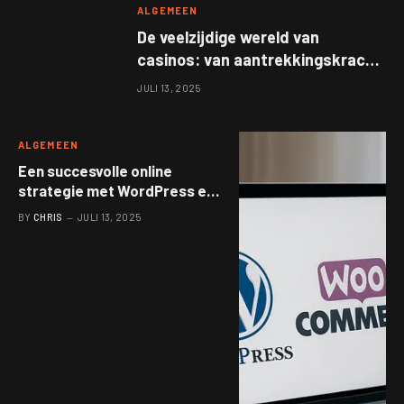
ALGEMEEN
De veelzijdige wereld van
casinos: van aantrekkingskracht
tot verantwoorde trends
JULI 13, 2025
ALGEMEEN
Een succesvolle online
strategie met WordPress en
WooCommerce
BY
CHRIS
JULI 13, 2025