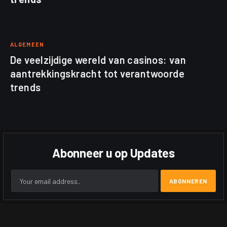
ALGEMEEN
De veelzijdige wereld van casinos: van
aantrekkingskracht tot verantwoorde
trends
Abonneer u op Updates