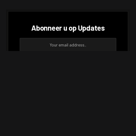
Abonneer u op Updates
LAATSTE NIEUWE
De veelzijdige wereld van casinos: van