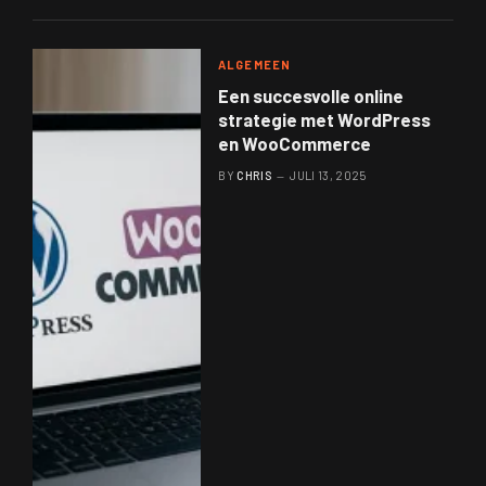
ALGEMEEN
Een succesvolle online
strategie met WordPress
en WooCommerce
BY
CHRIS
JULI 13, 2025