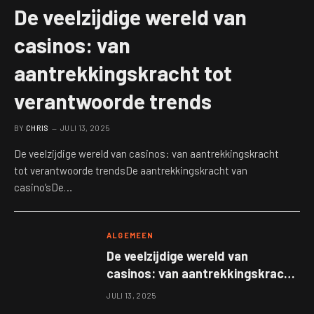
De veelzijdige wereld van
casinos: van
aantrekkingskracht tot
verantwoorde trends
BY
CHRIS
JULI 13, 2025
De veelzijdige wereld van casinos: van aantrekkingskracht
tot verantwoorde trendsDe aantrekkingskracht van
casino’sDe…
ALGEMEEN
De veelzijdige wereld van
casinos: van aantrekkingskracht
tot verantwoorde trends
JULI 13, 2025