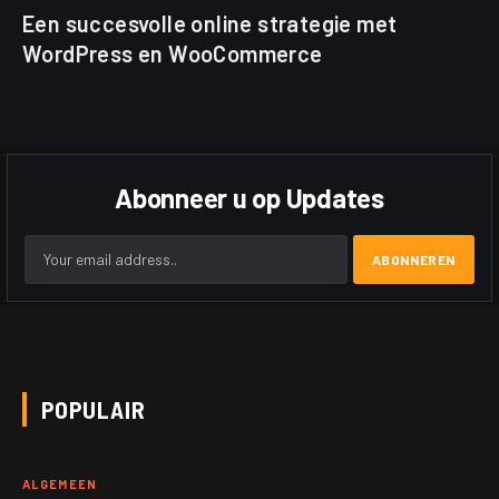
Een succesvolle online strategie met
WordPress en WooCommerce
Abonneer u op Updates
POPULAIR
ALGEMEEN