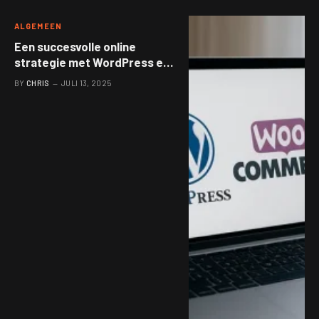
ALGEMEEN
Een succesvolle online
strategie met WordPress en
WooCommerce
BY
CHRIS
JULI 13, 2025