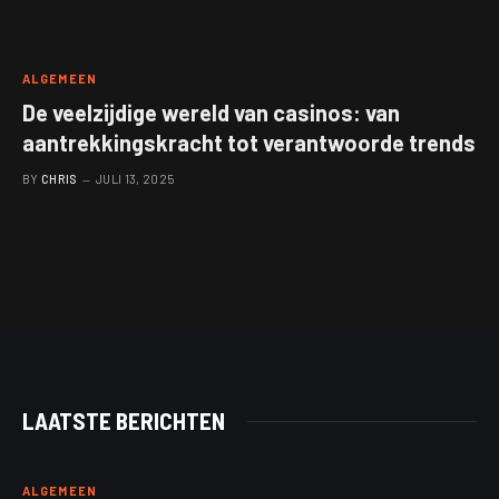
ALGEMEEN
De veelzijdige wereld van casinos: van
aantrekkingskracht tot verantwoorde trends
BY
CHRIS
JULI 13, 2025
LAATSTE BERICHTEN
ALGEMEEN