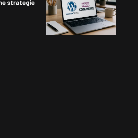
ne strategie