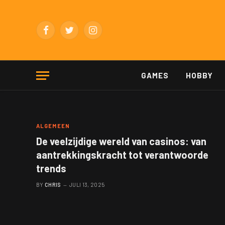
Facebook
Twitter
Instagram
GAMES
HOBBY
ALGEMEEN
De veelzijdige wereld van casinos: van
aantrekkingskracht tot verantwoorde
trends
BY
CHRIS
JULI 13, 2025