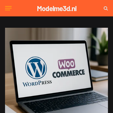
Modelme3d.nl