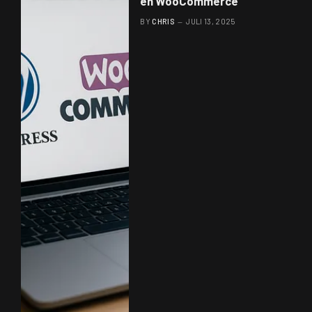
en WooCommerce
BY
CHRIS
JULI 13, 2025
ALGEMEEN
De veelzijdige wereld van
casinos: van
aantrekkingskracht tot
verantwoorde trends