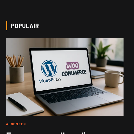
POPULAIR
ALGEMEEN