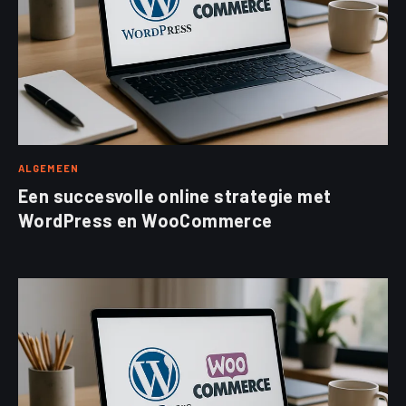
ALGEMEEN
Een succesvolle online strategie met
WordPress en WooCommerce