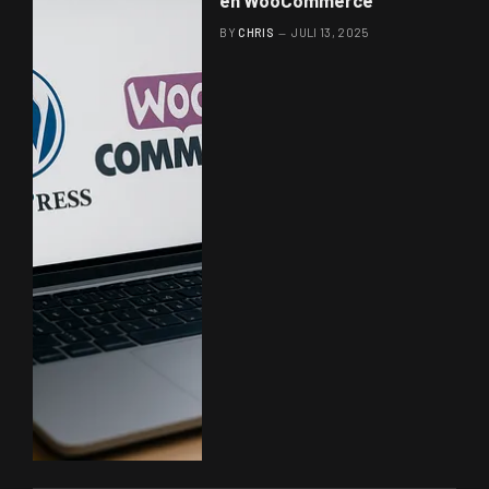
BY
CHRIS
JULI 13, 2025