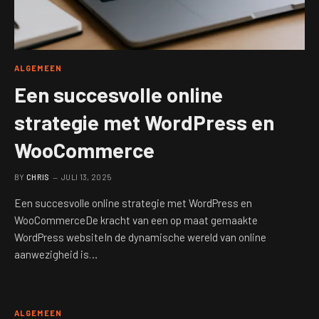
ALGEMEEN
Een succesvolle online
strategie met WordPress en
WooCommerce
BY
CHRIS
JULI 13, 2025
Een succesvolle online strategie met WordPress en
WooCommerceDe kracht van een op maat gemaakte
WordPress websiteIn de dynamische wereld van online
aanwezigheid is…
ALGEMEEN