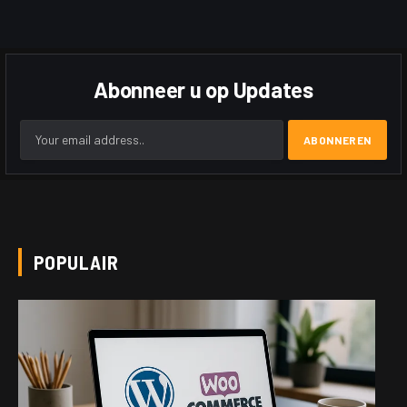
Abonneer u op Updates
POPULAIR