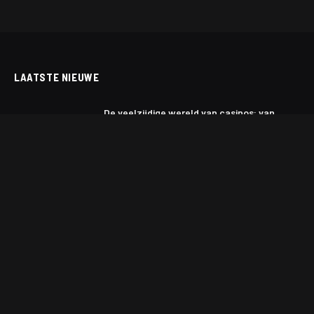
LAATSTE NIEUWE
De veelzijdige wereld van casinos: van
aantrekkingskracht tot verantwoorde
trends
JULI 13, 2025
Een succesvolle online strategie met
WordPress en WooCommerce
JULI 13, 2025
ARCHIEF