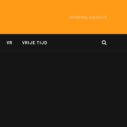
donderdag, augustus 6
VR
VRIJE TIJD