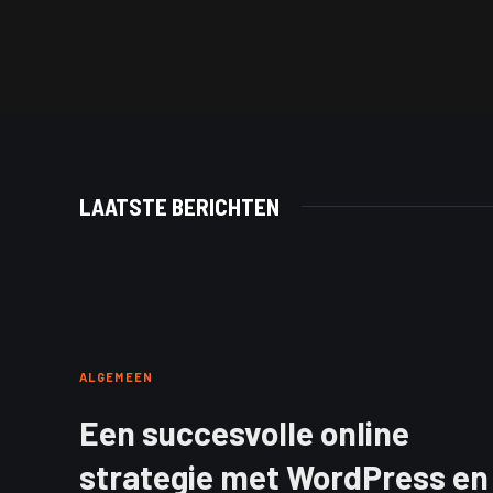
LAATSTE BERICHTEN
ALGEMEEN
Een succesvolle online
strategie met WordPress en